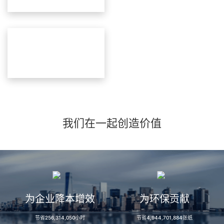
我们在一起创造价值
为企业降本增效
为环保贡献
节省
256,314,050
小时
节省
4,944,701,884
张纸