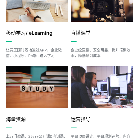
移动学习/ eLearning
直播课堂
让员工随时随地通过APP、企业微
企业级直播、安全可靠，提升培训效
信、小程序、Pc端…进入学习
率，降低培训成本
海量资源
运营指导
上万门微课、25万+公开课&内训课、
平台顶层设计、平台规划运营、内容