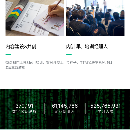
内容建设&共创
内训师、培训经理人
微课制作工具&使用培训、案例开发工
金种子、TTM金殿堂系列项目
具&萃取教练
379,191
61,145,786
525,765,931
数字化管理师
企业培训人
学习人次