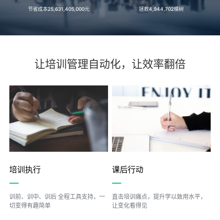
节省成本
25,631,405,000
元
拯救
4,944,702
棵树
让培训管理自动化，让效率翻倍
培训执行
课后行动
训前、训中、训后 全程工具支持，一
直击培训痛点，提升学以致用水平，
切变得有趣简单
让变化看得见